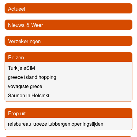
Actueel
Nieuws & Weer
Verzekeringen
Reizen
Turkije eSIM
greece island hopping
voyagiste grece
Saunen in Helsinki
Erop uit
reisbureau kroeze tubbergen openingstijden