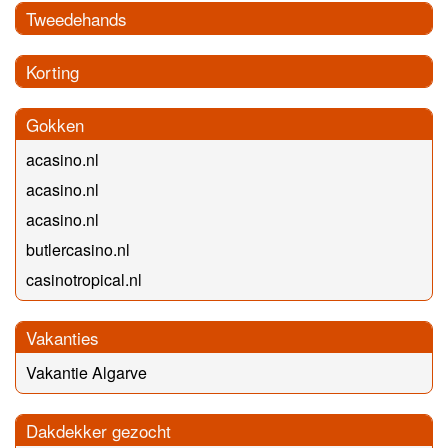
Tweedehands
Korting
Gokken
acasino.nl
acasino.nl
acasino.nl
butlercasino.nl
casinotropical.nl
Vakanties
Vakantie Algarve
Dakdekker gezocht