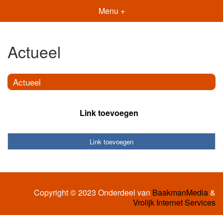
Menu +
Actueel
Actueel
Link toevoegen
Link toevoegen
Copyright © 2023 Onderdeel van
BaakmanMedia
&
Vrolijk Internet Services